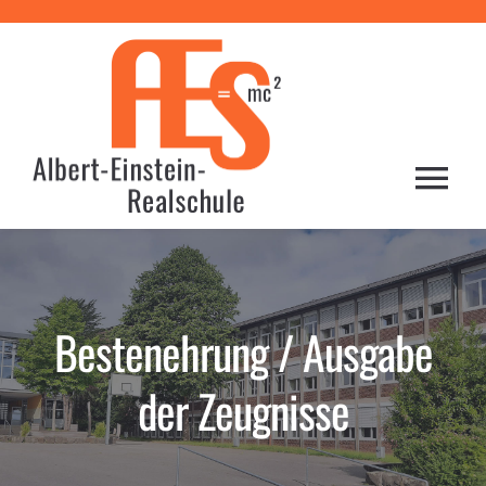
Zum
Inhalt
springen
Togg
Navi
HOME
Bestenehrung / Ausgabe
PROFIL
der Zeugnisse
SCHULE
LERNEN