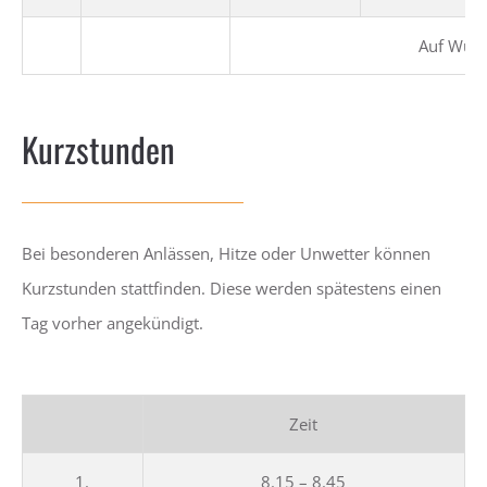
Auf Wun
Kurzstunden
Bei besonderen Anlässen, Hitze oder Unwetter können
Kurzstunden stattfinden. Diese werden spätestens einen
Tag vorher angekündigt.
Zeit
1.
8.15 – 8.45