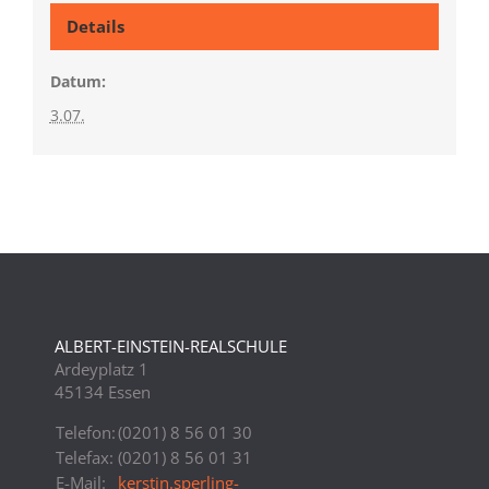
Details
Datum:
3.07.
ALBERT-EINSTEIN-REALSCHULE
Ardeyplatz 1
45134 Essen
Telefon:
(0201) 8 56 01 30
Telefax:
(0201) 8 56 01 31
E-Mail:
kerstin.sperling-