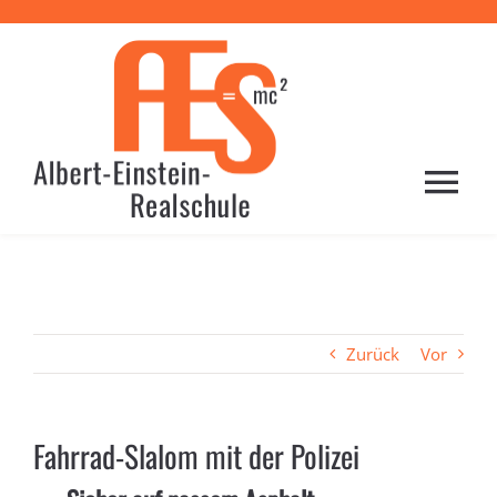
Zum
Inhalt
springen
Togg
Navi
HOME
PROFIL
Zurück
Vor
SCHULE
Fahrrad-Slalom mit der Polizei
LERNEN