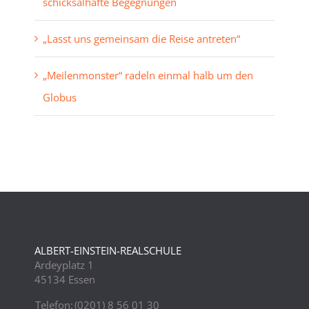
schicksalhafte Begegnungen
„Lasst uns gemeinsam die Reise antreten“
„Meilenmonster“ radeln einmal halb um den
Globus
ALBERT-EINSTEIN-REALSCHULE
Ardeyplatz 1
45134 Essen
Telefon:
(0201) 8 56 01 30