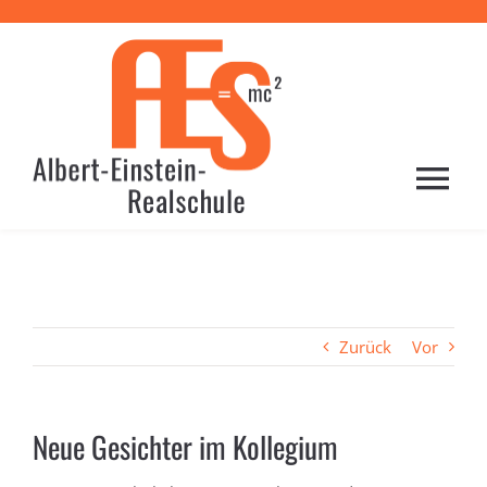
Zum
Inhalt
springen
Togg
Navi
HOME
PROFIL
Zurück
Vor
SCHULE
Neue Gesichter im Kollegium
LERNEN