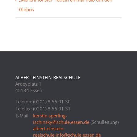
Globus
ALBERT-EINSTEIN-REALSCHULE
Ardeyplatz 1
45134 Essen
Telefon:
(0201) 8 56 01 30
Telefax:
(0201) 8 56 01 31
E-Mail:
kerstin.sperling-
ischinsky
@
schule.essen.de
(Schulleitung)
albert-einstein-
realschule.info
@
schule.essen.de