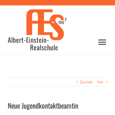
Zum
Inhalt
springen
Togg
Navi
HOME
PROFIL
Zurück
Vor
SCHULE
Neue Jugendkontaktbeamtin
LERNEN