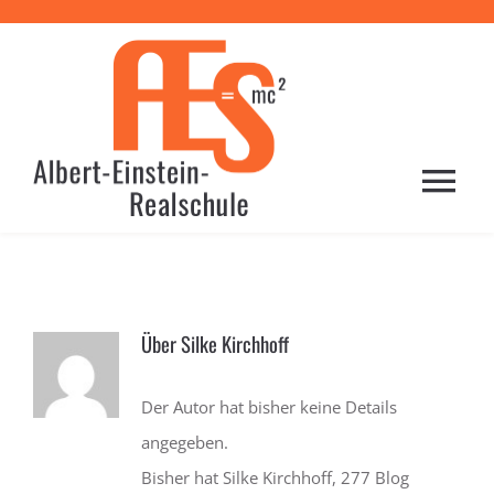
Zum
Inhalt
springen
Togg
Navi
HOME
PROFIL
Über
Silke Kirchhoff
Der Autor hat bisher keine Details
SCHULE
angegeben.
Bisher hat Silke Kirchhoff, 277 Blog
LERNEN