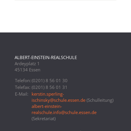
ALBERT-EINSTEIN-REALSCHULE
Ardeyplatz 1
45134 Essen
Telefon:
(0201) 8 56 01 30
Telefax:
(0201) 8 56 01 31
E-Mail:
kerstin.sperling-
ischinsky
@
schule.essen.de
(Schulleitung)
albert-einstein-
realschule.info
@
schule.essen.de
(Sekretariat)