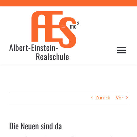
Zum
Inhalt
springen
Togg
Navi
HOME
PROFIL
Zurück
Vor
SCHULE
Die Neuen sind da
LERNEN