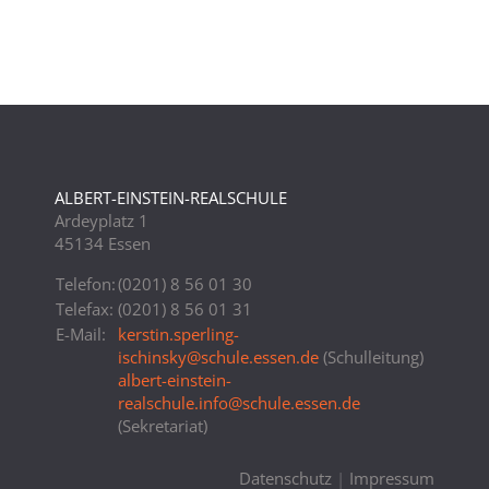
ALBERT-EINSTEIN-REALSCHULE
Ardeyplatz 1
45134 Essen
Telefon:
(0201) 8 56 01 30
Telefax:
(0201) 8 56 01 31
E-Mail:
kerstin.sperling-
ischinsky
@
schule.essen.de
(Schulleitung)
albert-einstein-
realschule.info
@
schule.essen.de
(Sekretariat)
Datenschutz
|
Impressum