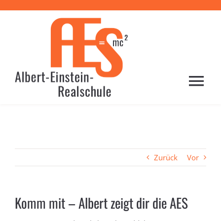
Zum
Inhalt
springen
Togg
Navi
HOME
PROFIL
Zurück
Vor
SCHULE
Komm mit – Albert zeigt dir die AES
LERNEN