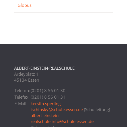
Globus
ALBERT-EINSTEIN-REALSCHULE
Ardeyplatz 1
45134 Essen
Telefon:
(0201) 8 56 01 30
Telefax:
(0201) 8 56 01 31
E-Mail:
kerstin.sperling-
ischinsky
@
schule.essen.de
(Schulleitung)
albert-einstein-
realschule.info
@
schule.essen.de