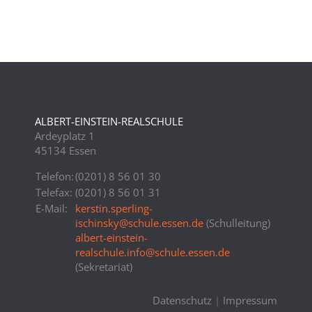
ALBERT-EINSTEIN-REALSCHULE
Ardeyplatz 1
45134 Essen
Telefon:
(0201) 8 56 01 30
Telefax:
(0201) 8 56 01 31
E-Mail:
kerstin.sperling-
ischinsky
@
schule.essen.de
(Schulleitung)
albert-einstein-
realschule.info
@
schule.essen.de
(Sekretariat)
Datenschutz
|
Impressum