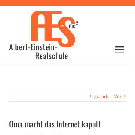
Zum
Inhalt
springen
Togg
Navi
HOME
PROFIL
Zurück
Vor
SCHULE
Oma macht das Internet kaputt
LERNEN