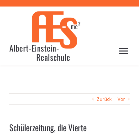
Zum
Inhalt
springen
Togg
Navi
HOME
PROFIL
Zurück
Vor
SCHULE
Schülerzeitung, die Vierte
LERNEN