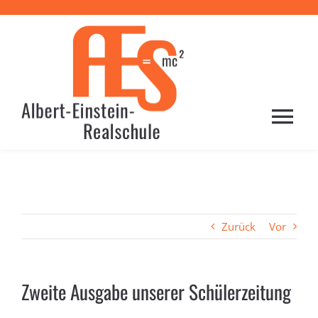
Zum
Inhalt
springen
Togg
Navi
HOME
PROFIL
Zurück
Vor
SCHULE
Zweite Ausgabe unserer Schülerzeitung
LERNEN