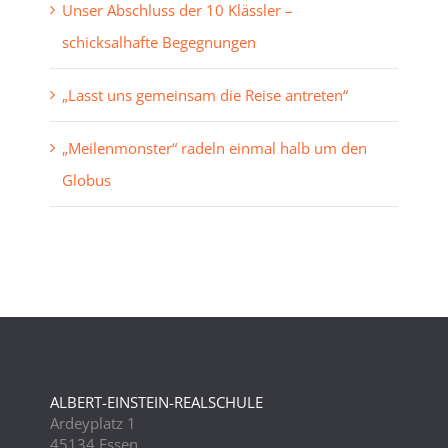
Unser Abschluss der 10 Klässler –
schicksalhafte Begegnungen
„Lasst uns gemeinsam die Reise antreten“
„Meilenmonster“ radeln einmal halb um den
Globus
ALBERT-EINSTEIN-REALSCHULE
Ardeyplatz 1
45134 Essen