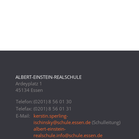
ALBERT-EINSTEIN-REALSCHULE
Ardeyplatz 1
45134 Essen
Telefon:
(0201) 8 56 01 30
Telefax:
(0201) 8 56 01 31
E-Mail:
kerstin.sperling-
ischinsky
@
schule.essen.de
(Schulleitung)
albert-einstein-
realschule.info
@
schule.essen.de