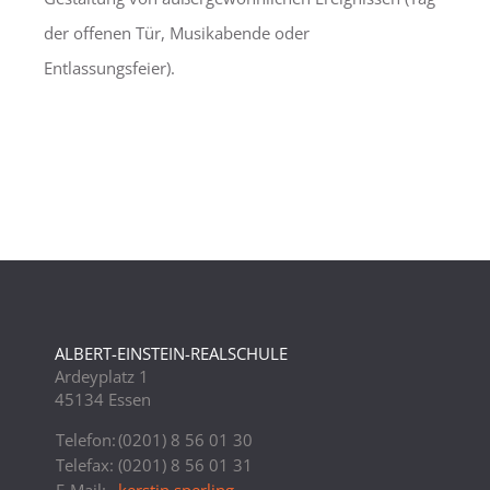
der offenen Tür, Musikabende oder
Entlassungsfeier).
ALBERT-EINSTEIN-REALSCHULE
Ardeyplatz 1
45134 Essen
Telefon:
(0201) 8 56 01 30
Telefax:
(0201) 8 56 01 31
E-Mail:
kerstin.sperling-