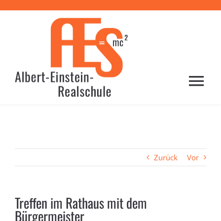
Zum
Inhalt
springen
Togg
Navi
HOME
PROFIL
Zurück
Vor
SCHULE
Treffen im Rathaus mit dem
Bürgermeister
LERNEN