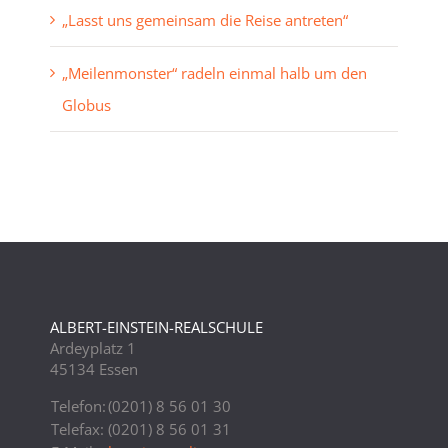
„Lasst uns gemeinsam die Reise antreten“
„Meilenmonster“ radeln einmal halb um den
Globus
ALBERT-EINSTEIN-REALSCHULE
Ardeyplatz 1
45134 Essen
Telefon:
(0201) 8 56 01 30
Telefax:
(0201) 8 56 01 31