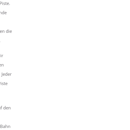
iste.
ende
en die
.
ir
en
 Jeder
iste
uf den
r Bahn