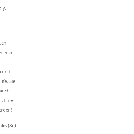
ly,
,
ach
eder zu
n und
ufe. Sie
 auch
. Eine
erden!
ks (8c)