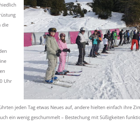
iedlich
rüstung
 die
 den
ine
gen
0 Uhr
 führten jeden Tag etwas Neues auf, andere hielten einfach ihre Z
h auch ein wenig geschummelt – Bestechung mit Süßigkeiten funkti