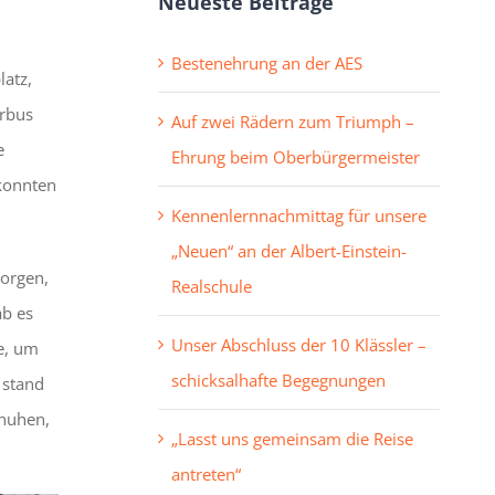
Neueste Beiträge
Bestenehrung an der AES
atz,
erbus
Auf zwei Rädern zum Triumph –
e
Ehrung beim Oberbürgermeister
 konnten
Kennenlernnachmittag für unsere
„Neuen“ an der Albert-Einstein-
Morgen,
Realschule
ab es
Unser Abschluss der 10 Klässler –
e, um
schicksalhafte Begegnungen
 stand
chuhen,
„Lasst uns gemeinsam die Reise
antreten“