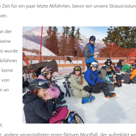
Zeit für ein paar letzte Abfahrten, bevor wir unsere Skiausrüstu
ken.
an der
keine
 es wurde
Skifahren
 keine
n von
en an
t:
 andere veranstalteten einen fiktiven Mordfall, der aufgeklärt w