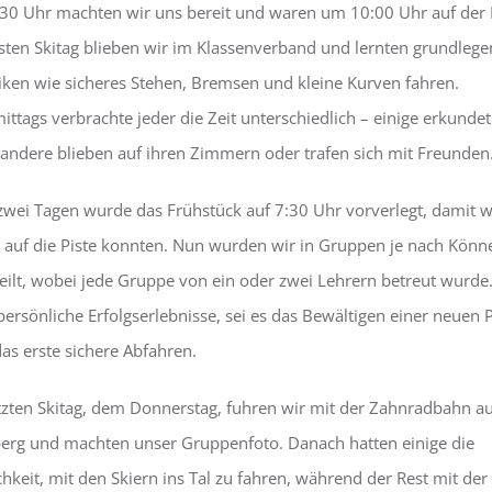
30 Uhr machten wir uns bereit und waren um 10:00 Uhr auf der P
sten Skitag blieben wir im Klassenverband und lernten grundleg
iken wie sicheres Stehen, Bremsen und kleine Kurven fahren.
ttags verbrachte jeder die Zeit unterschiedlich – einige erkundet
 andere blieben auf ihren Zimmern oder trafen sich mit Freunden
wei Tagen wurde das Frühstück auf 7:30 Uhr vorverlegt, damit w
r auf die Piste konnten. Nun wurden wir in Gruppen je nach Könn
eilt, wobei jede Gruppe von ein oder zwei Lehrern betreut wurde.
persönliche Erfolgserlebnisse, sei es das Bewältigen einer neuen P
as erste sichere Abfahren.
tzten Skitag, dem Donnerstag, fuhren wir mit der Zahnradbahn a
erg und machten unser Gruppenfoto. Danach hatten einige die
hkeit, mit den Skiern ins Tal zu fahren, während der Rest mit de