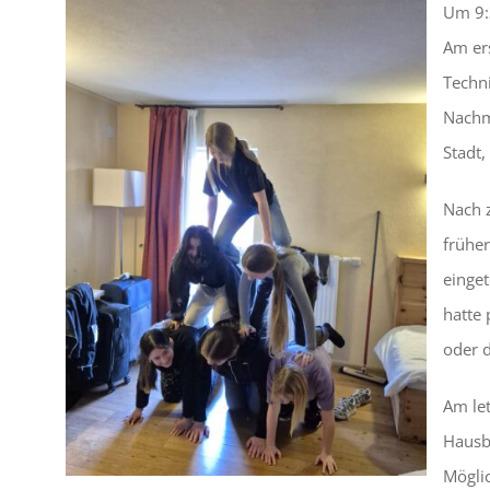
Um 9:
Am er
Techn
Nachmi
Stadt,
Nach z
frühe
einget
hatte 
oder d
Am le
Hausb
Möglic