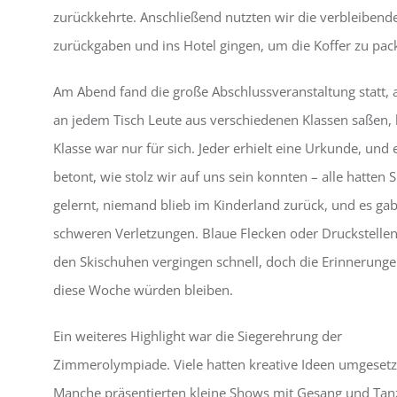
zurückkehrte. Anschließend nutzten wir die verbleibende 
zurückgaben und ins Hotel gingen, um die Koffer zu pac
Am Abend fand die große Abschlussveranstaltung statt, 
an jedem Tisch Leute aus verschiedenen Klassen saßen, 
Klasse war nur für sich. Jeder erhielt eine Urkunde, und
betont, wie stolz wir auf uns sein konnten – alle hatten 
gelernt, niemand blieb im Kinderland zurück, und es gab
schweren Verletzungen. Blaue Flecken oder Druckstelle
den Skischuhen vergingen schnell, doch die Erinnerung
diese Woche würden bleiben.
Ein weiteres Highlight war die Siegerehrung der
Zimmerolympiade. Viele hatten kreative Ideen umgesetz
Manche präsentierten kleine Shows mit Gesang und Tanz,