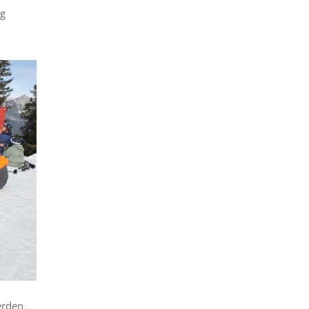
ng
erden