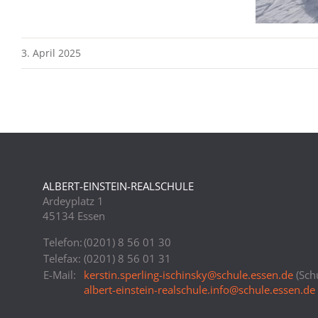
3. April 2025
ALBERT-EINSTEIN-REALSCHULE
Ardeyplatz 1
45134 Essen
Telefon:
(0201) 8 56 01 30
Telefax:
(0201) 8 56 01 31
E-Mail:
kerstin.sperling-ischinsky
@
schule.essen.de
(Schu
albert-einstein-realschule.info
@
schule.essen.de