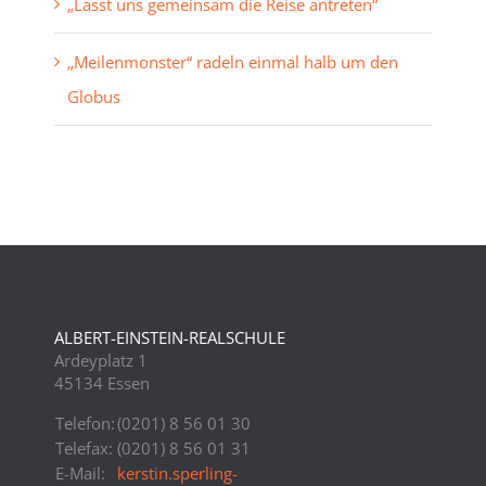
„Lasst uns gemeinsam die Reise antreten“
„Meilenmonster“ radeln einmal halb um den
Globus
ALBERT-EINSTEIN-REALSCHULE
Ardeyplatz 1
45134 Essen
Telefon:
(0201) 8 56 01 30
Telefax:
(0201) 8 56 01 31
E-Mail:
kerstin.sperling-