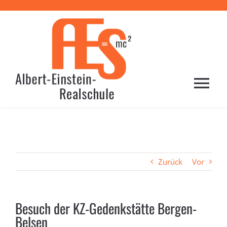
Zum
Inhalt
springen
Togg
Navi
HOME
PROFIL
Zurück
Vor
SCHULE
Besuch der KZ-Gedenkstätte Bergen-
Belsen
LERNEN