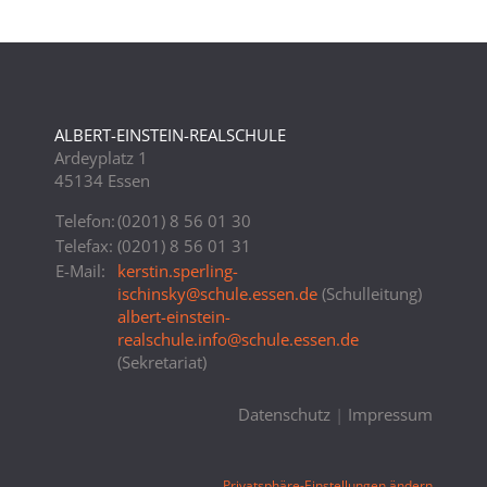
ALBERT-EINSTEIN-REALSCHULE
Ardeyplatz 1
45134 Essen
Telefon:
(0201) 8 56 01 30
Telefax:
(0201) 8 56 01 31
E-Mail:
kerstin.sperling-
ischinsky
@
schule.essen.de
(Schulleitung)
albert-einstein-
realschule.info
@
schule.essen.de
(Sekretariat)
Datenschutz
|
Impressum
Privatsphäre-Einstellungen ändern