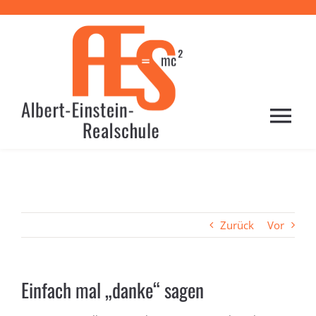
Zum
Inhalt
springen
Togg
Navi
HOME
PROFIL
Zurück
Vor
SCHULE
Einfach mal „danke“ sagen
LERNEN