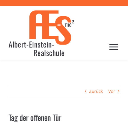
Zum
Inhalt
springen
Togg
Navi
HOME
PROFIL
Zurück
Vor
SCHULE
Tag der offenen Tür
LERNEN