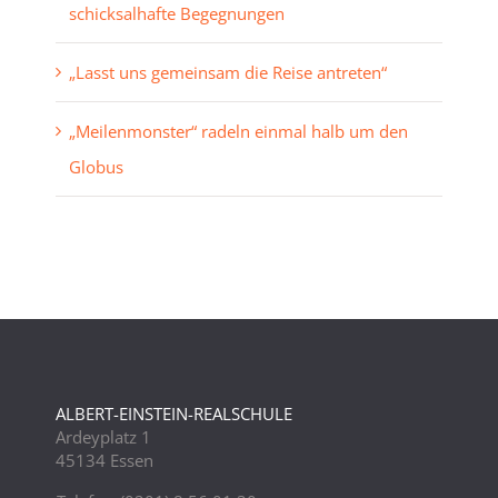
schicksalhafte Begegnungen
„Lasst uns gemeinsam die Reise antreten“
„Meilenmonster“ radeln einmal halb um den
Globus
ALBERT-EINSTEIN-REALSCHULE
Ardeyplatz 1
45134 Essen